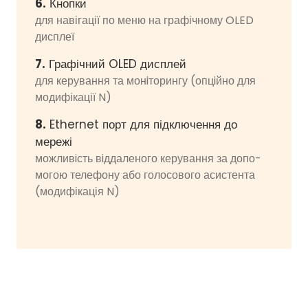
6.
Кнопки
для навігації по меню на графічному OLED
дисплеї
7.
Графічний OLED дисплей
для керування та монiторингу (опцiйно для
модифікації N)
8.
Ethernet порт для підключення до
мережі
можливiсть вiддаленого керування за допо­
могою телефону або голосового асистента
(модифікація N)