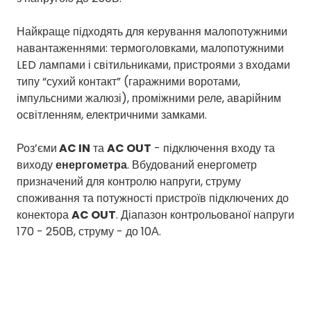
Найкраще підходять для керування малопотужними
навантаженнями: термоголовками, малопотужними
LED лампами і світильниками, пристроями з входами
типу “сухий контакт” (гаражними воротами,
імпульсними жалюзі), проміжними реле, аварійним
освітленням, електричними замками.
Роз’єми
AC IN
та
AC OUT
- підключення входу та
виходу
енергометра
. Вбудований енергометр
призначений для контролю напруги, струму
споживання та потужності пристроїв підключених до
конектора
AC OUT
. Діапазон контрольованої напруги
170 - 250В, струму - до 10А.