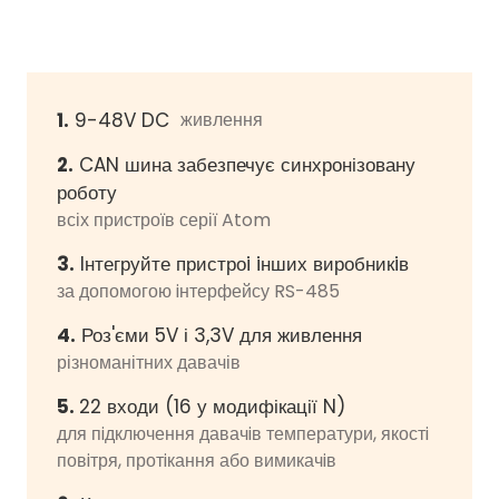
1.
9-48V DC
живлення
2.
CAN шина забезпечує синхронізовану
роботу
всіх пристроїв серії Atom
3.
lнтегруйте пристроi iнших виробникiв
за допомогою iнтерфейсу RS-485
4.
Роз'єми 5V і 3,3V для живлення
різноманітних давачів
5.
22 входи (16 у модифікації N)
для пiдключення давачiв температури, якостi
повiтря, протiкання або вимикачiв