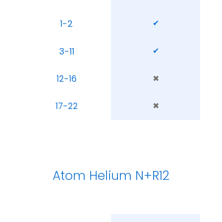
1-2
✔
3-11
✔
12-16
✖
17-22
✖
Atom Helium N+R12