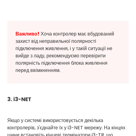
Важливо!
Хоча контролер має вбудований
захист від неправильної полярності
підключення живлення, і у такій ситуації не
вийде з ладу, рекомендуємо перевірити
полярність підключення блока живлення
перед ввімкненням.
3. i3-NET
Якщо у системі використовується декілька
контролерів, з'єднайте їх у i3-NET мережу. На кінцях
шини встановіть кінцеві термінатори i3-TR, що