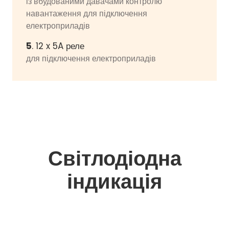
із вбудованими давачами контролю
навантаження для підключення
електроприладів
5
. 12 x 5A реле
для підключення електроприладів
Світлодіодна
індикація