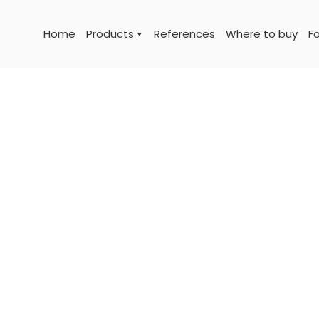
Home
Products
References
Where to buy
Fo