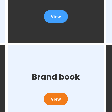
View
Brand book
View