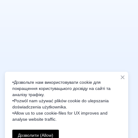
•Дозвольте нам використовувати cookie для
покращення користувацького досвіду на сайті та
Intelligence Innovation Integration
аналізу трафіку.
•Pozwól nam używać plików cookie do ulepszania
doświadczenia użytkownika.
•Allow us to use cookie-files for UX improves and
analyse website traffic.
Дозволити (Allow)