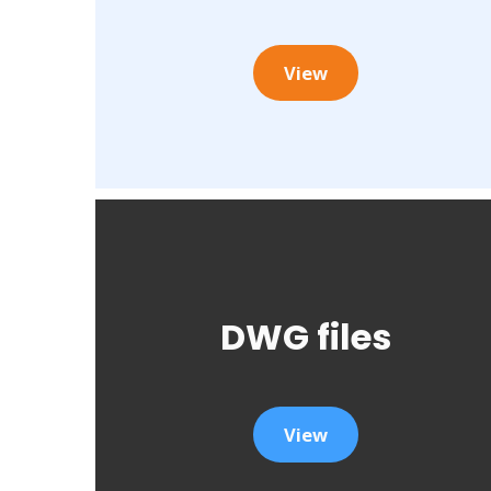
View
DWG files
View