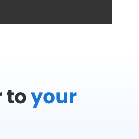
r to
your