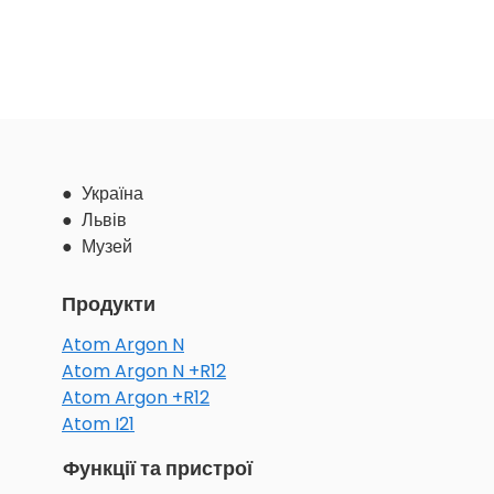
● Україна
● Львів
● Музей
Продукти
Atom Argon N
Atom Argon N +R12
Atom Argon +R12
Atom I21
Функції та пристрої