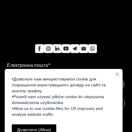
Електронна пошта
*
Дізнавайся першим про заходи та новини компанії
•Дозвольте нам використовувати cookie для
покращення користувацького досвіду на сайті та
аналізу трафіку.
•Pozwól nam używać plików cookie do ulepszania
doświadczenia użytkownika.
Підписатися
•Allow us to use cookie-files for UX improves and
analyse website traffic.
© Created by i3Engineering
Дозволити (Allow)