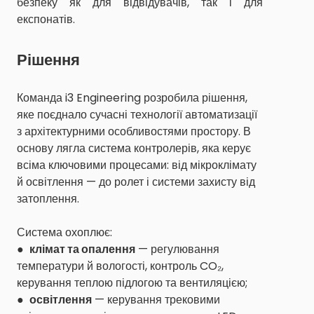
безпеку як для відвідувачів, так і для
експонатів.
Рішення
Команда i3 Engineering розробила рішення,
яке поєднало сучасні технології автоматизації
з архітектурними особливостями простору. В
основу лягла система контролерів, яка керує
всіма ключовими процесами: від мікроклімату
й освітлення — до ролет і системи захисту від
затоплення.
Система охоплює:
●
клімат та опалення
— регулювання
температури й вологості, контроль CO₂,
керування теплою підлогою та вентиляцією;
●
освітлення
— керування трековими