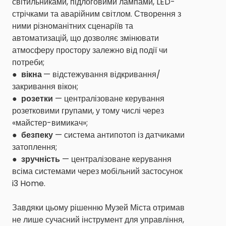
світильниками, підлоговими лампами, LED-
стрічками та аварійним світлом. Створення з
ними різноманітних сценаріїв та
автоматизацій, що дозволяє змінювати
атмосферу простору залежно від події чи
потреби;
●
вікна
— відстежування відкривання/
закривання вікон;
●
розетки
— централізоване керування
розетковими групами, у тому числі через
«майстер-вимикач»;
●
безпеку
— система антипотоп із датчиками
затоплення;
●
зручність
— централізоване керування
всіма системами через мобільний застосунок
i3 Home.
Завдяки цьому рішенню Музей Міста отримав
не лише сучасний інструмент для управління,