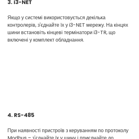
3. i3-NET
Якщо у системі використовується декілька
контролерів, з'єднайте їх у i3-NET мережу. На кінцях
шини встановіть кінцеві термінатори i3-TR, що
включені у комплект обладнання.
4. RS-485
При наявності пристроїв з керуванням по протоколу
Modbus – з'єднайте їх у шину і приєднайте до