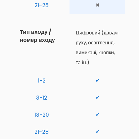
21-28
✖
Тип входу / 
Цифровий (давачі 
номер входу
руху, освітлення, 
вимикачі, кнопки, 
та ін.)
1-2
✔
3-12
✔
13-20
✔
21-28
✔