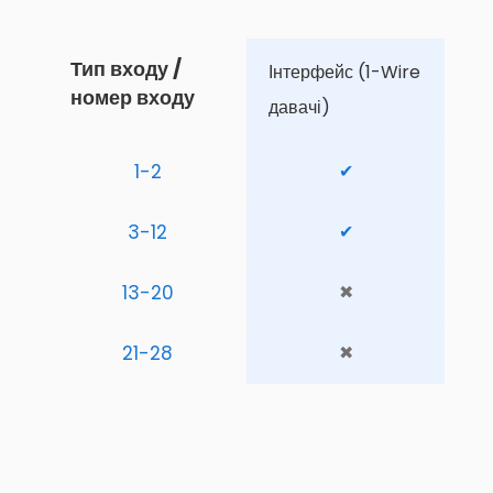
Тип входу / 
Інтерфейс (1-Wire 
номер входу
давачі)
1-2
✔
3-12
✔
13-20
✖
21-28
✖