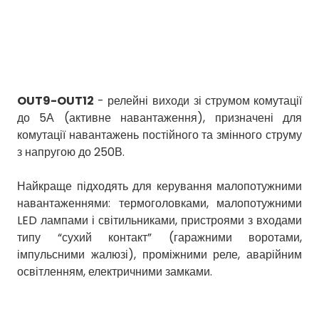
OUT9-OUT12
- релейні виходи зі струмом комутації
до 5А (активне навантаження), призначені для
комутації навантажень постійного та змінного струму
з напругою до 250В.
Найкраще підходять для керування малопотужними
навантаженнями: термоголовками, малопотужними
LED лампами і світильниками, пристроями з входами
типу “сухий контакт” (гаражними воротами,
імпульсними жалюзі), проміжними реле, аварійним
освітленням, електричними замками.