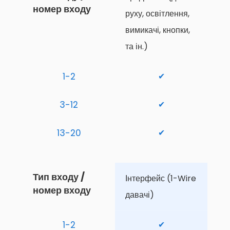
номер входу
руху, освітлення, 
вимикачі, кнопки, 
та ін.)
1-2
✔
3-12
✔
13-20
✔
Тип входу / 
Інтерфейс (1-Wire 
номер входу
давачі)
1-2
✔