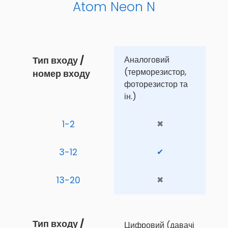
Atom Neon N
Тип входу / 
Аналоговий 
(терморезистор, 
номер входу
фоторезистор та 
ін.)
1-2
✖
3-12
✔
13-20
✖
Тип входу / 
Цифровий (давачі 