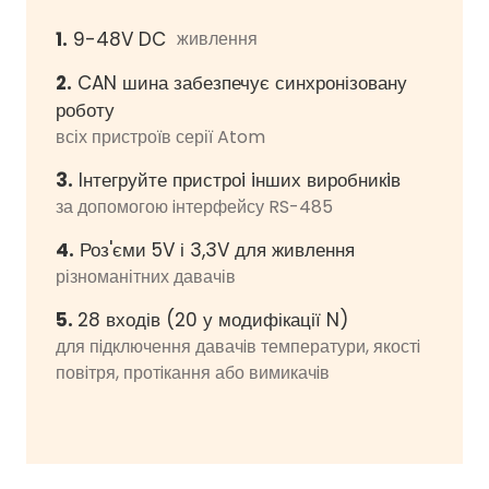
1.
9-48V DC
живлення
2.
CAN шина забезпечує синхронізовану
роботу
всіх пристроїв серії Atom
3.
lнтегруйте пристроi iнших виробникiв
за допомогою iнтерфейсу RS-485
4.
Роз'єми 5V і 3,3V для живлення
різноманітних давачів
5.
28 входів (20 у модифікації N)
для пiдключення давачiв температури, якостi
повiтря, протiкання або вимикачiв