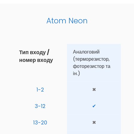
Atom Neon
Тип входу / 
Аналоговий 
(терморезистор, 
номер входу
фоторезистор та 
ін.)
1-2
✖
3-12
✔
13-20
✖