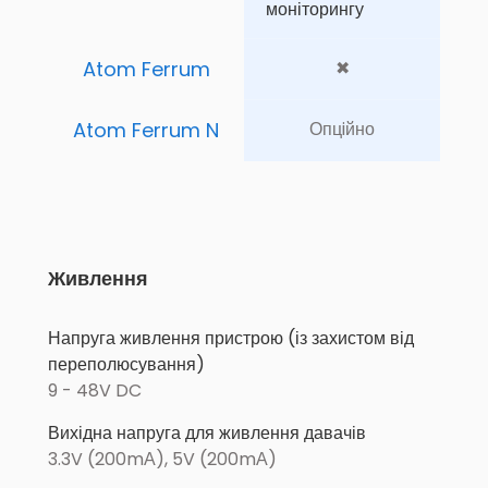
моніторингу
Atom Ferrum
✖
Atom Ferrum N
Опцiйно
Живлення
Напруга живлення пристрою (із захистом від
переполюсування)
9 - 48V DC
Вихідна напруга для живлення давачів
3.3V (200mА), 5V (200mА)