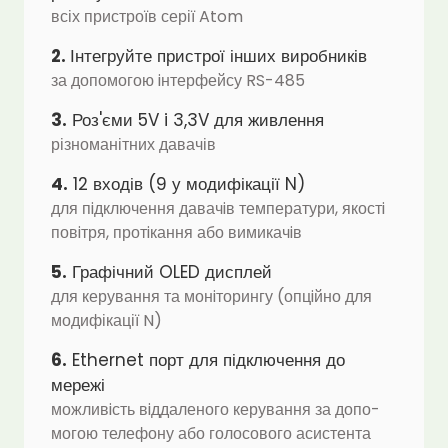
всіх пристроїв серії Atom
2.
Інтегруйте пристрої інших виробників
за допомогою iнтерфейсу RS-485
3.
Роз'єми 5V i 3,3V для живлення
різноманітних давачів
4.
12 входів (9 у модифікації N)
для пiдключення давачiв температури, якостi
повiтря, протiкання або вимикачiв
5.
Графічний OLED дисплей
для керування та монiторингу (опцiйно для
модифікації N)
6.
Ethernet порт для підключення до
мережі
можливiсть вiддаленого керування за допо­
могою телефону або голосового асистента