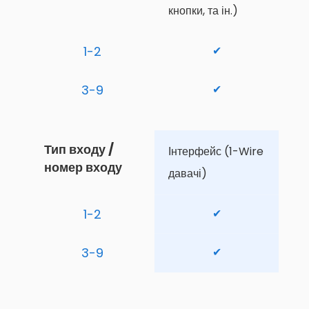
кнопки, та ін.)
1-2
✔
3-9
✔
Тип входу / 
Інтерфейс (1-Wire 
номер входу
давачі)
1-2
✔
3-9
✔