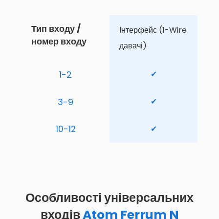
Тип входу / 
Інтерфейс (1-Wire 
номер входу
давачі)
1-2
✔
3-9
✔
10-12
✔
Особливості універсальних
входів
Atom Ferrum N