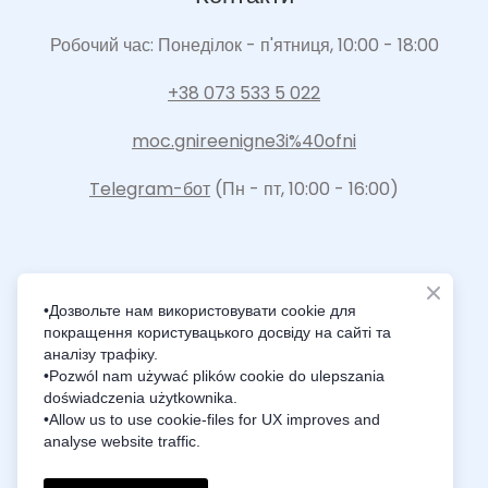
Робочий час: Понеділок - п'ятниця, 10:00 - 18:00
+38 073 533 5 022
moc.gnireenigne3i%40ofni
Telegram-бот
(Пн - пт, 10:00 - 16:00)
•Дозвольте нам використовувати cookie для
покращення користувацького досвіду на сайті та
Intelligence Innovation Integration
аналізу трафіку.
•Pozwól nam używać plików cookie do ulepszania
doświadczenia użytkownika.
•Allow us to use cookie-files for UX improves and
analyse website traffic.
© Created by i3Engineering