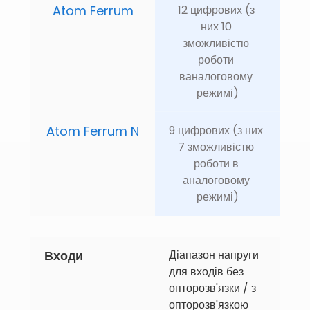
Atom Ferrum
12 цифрових (з 
них 10 
зможливістю 
роботи 
ваналоговому 
режимі)
Atom Ferrum N
9 цифрових (з них 
7 зможливістю 
роботи в 
аналоговому 
режимі)
Входи
Діапазон напруги 
для входів без 
опторозв'язки / з 
опторозв'язкою 