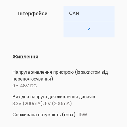
Інтерфейси
CAN 
✔
Живлення
Напруга живлення пристрою (із захистом від
переполюсування)
9 - 48V DC
Вихідна напруга для живлення давачів
3.3V (200mА), 5V (200mА)
Споживана потужність (max)
15W