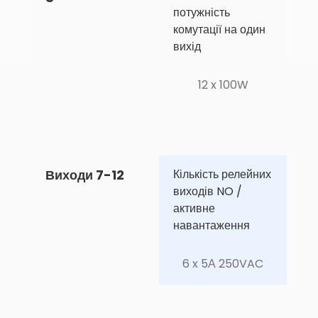
потужність 
комутації на один 
вихід
12 x 100W
Виходи 7-12
Кількість релейних 
виходів NO / 
активне 
навантаження
6 x 5А 250VAC