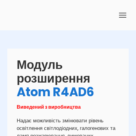
Модуль
розширення
Atom R4AD6
Виведений з виробництва
Надає можливість змінювати рівень
освітлення світлодіодних, галогенових та
ламп розжарювання, димованих