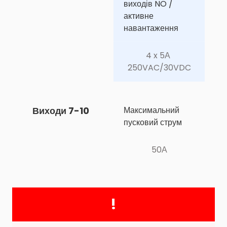
виходів NO / 
активне 
навантаження
4 x 5А 
250VAC/30VDC
Виходи 7-10
Максимальний 
пусковий струм
50А
!