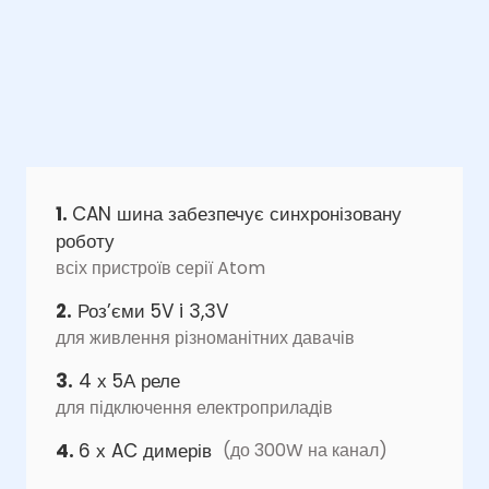
1.
CAN шина забезпечує синхронізовану
роботу
всіх пристроїв серії Atom
2.
Роз’єми 5V i 3,3V
для живлення різноманітних давачів
3.
4 х 5А реле
для підключення електроприладів
4.
6 х AC димерів
(до 300W на канал)