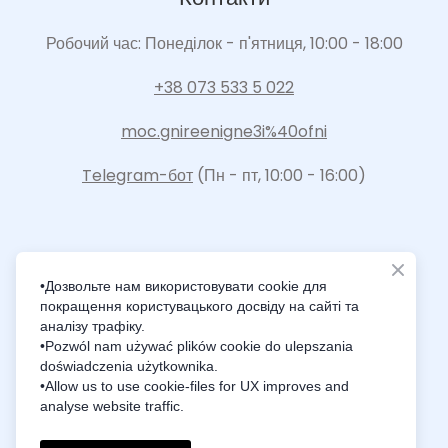
Робочий час: Понеділок - п'ятниця, 10:00 - 18:00
+38 073 533 5 022
moc.gnireenigne3i%40ofni
Telegram-бот
(Пн - пт, 10:00 - 16:00)
•Дозвольте нам використовувати cookie для
покращення користувацького досвіду на сайті та
Intelligence Innovation Integration
аналізу трафіку.
•Pozwól nam używać plików cookie do ulepszania
doświadczenia użytkownika.
•Allow us to use cookie-files for UX improves and
analyse website traffic.
© Created by i3Engineering