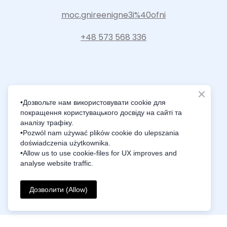
moc.gnireenigne3i%40ofni
+48 573 568 336
•Дозвольте нам використовувати cookie для
Intelligence Innovation Integration
покращення користувацького досвіду на сайті та
аналізу трафіку.
•Pozwól nam używać plików cookie do ulepszania
doświadczenia użytkownika.
•Allow us to use cookie-files for UX improves and
© Created by i3Engineering
analyse website traffic.
Privacy Policy
Дозволити (Allow)
All rights Reserved