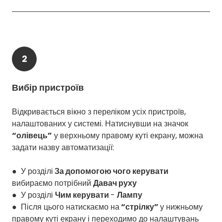
2
Вибір пристроїв
Відкривається вікно з переліком усіх пристроїв,
налаштованих у системі. Натиснувши на значок
“олівець”
у верхньому правому куті екрану, можна
задати назву автоматизації:
● У розділі
За допомогою чого керувати
вибираємо потрібний
Давач руху
● У розділі
Чим керувати
-
Лампу
● Після цього натискаємо на
“стрілку”
у нижньому
правому куті екрану і переходимо до налаштувань