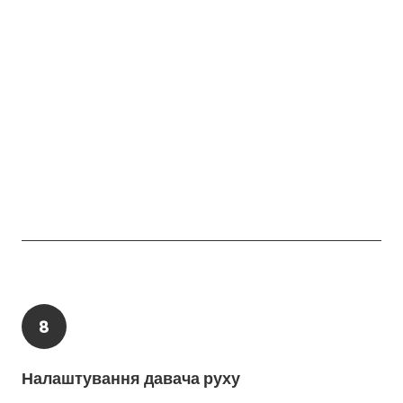
8
Налаштування давача руху