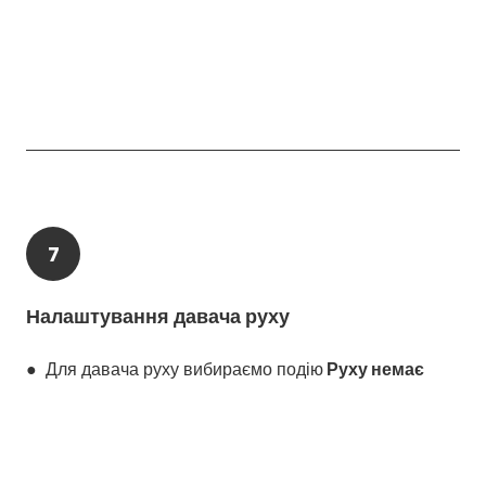
7
Налаштування давача руху
● Для давача руху вибираємо подію
Руху немає