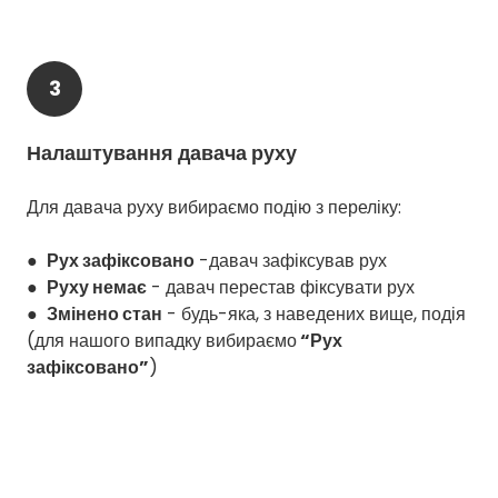
3
Налаштування давача руху
Для давача руху вибираємо подію з переліку:
●
Рух зафіксовано
-давач зафіксував рух
●
Руху немає
- давач перестав фіксувати рух
●
Змінено стан
- будь-яка, з наведених вище, подія
(для нашого випадку вибираємо
“Рух
зафіксовано”
)