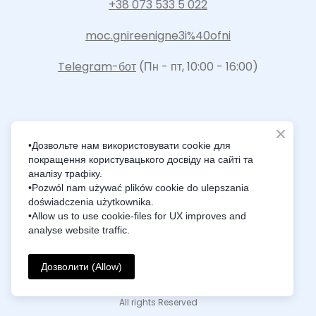
+38 073 533 5 022
moc.gnireenigne3i%40ofni
Telegram-бот
(Пн - пт, 10:00 - 16:00)
•Дозвольте нам використовувати cookie для
покращення користувацького досвіду на сайті та
Intelligence Innovation Integration
аналізу трафіку.
•Pozwól nam używać plików cookie do ulepszania
doświadczenia użytkownika.
•Allow us to use cookie-files for UX improves and
analyse website traffic.
© Created by i3Engineering
Дозволити (Allow)
Політика конфіденційності
All rights Reserved