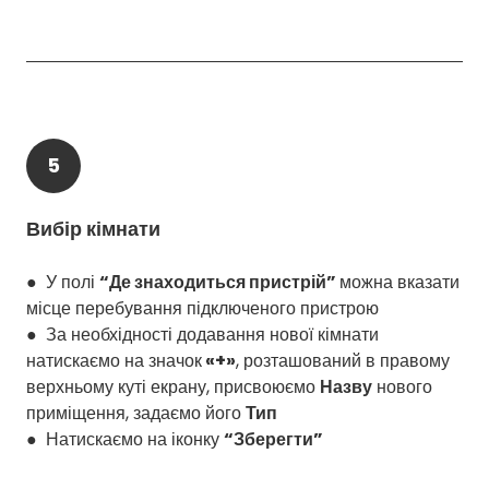
5
Вибір кімнати
● У полі
“Де знаходиться пристрій”
можна вказати
місце перебування підключеного пристрою
● За необхідності додавання нової кімнати
натискаємо на значок
«+»
, розташований в правому
верхньому куті екрану, присвоюємо
Назву
нового
приміщення, задаємо його
Тип
● Натискаємо на іконку
“Зберегти”