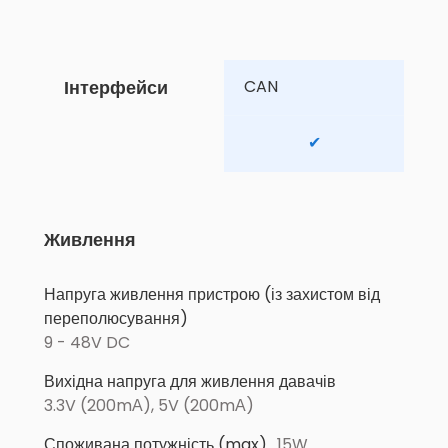
Інтерфейси
CAN 
✔
Живлення
Напруга живлення пристрою (із захистом від
переполюсування)
9 - 48V DC
Вихідна напруга для живлення давачів
3.3V (200mА), 5V (200mА)
Споживана потужність (max)
15W