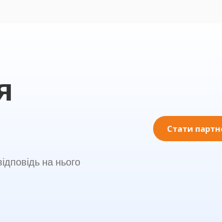
я
Стати парт
ідповідь на нього