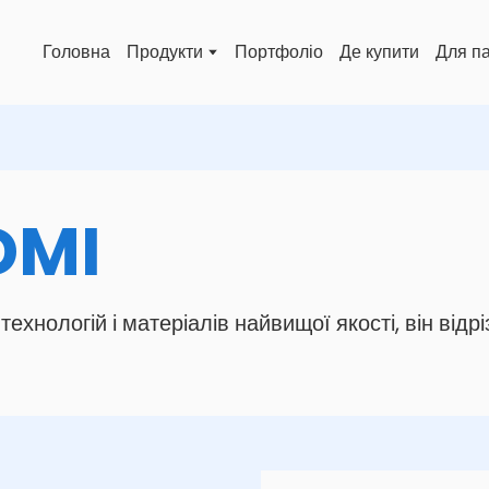
Головна
Продукти
Портфоліо
Де купити
Для п
DMI
нологій і матеріалів найвищої якості, він відрі