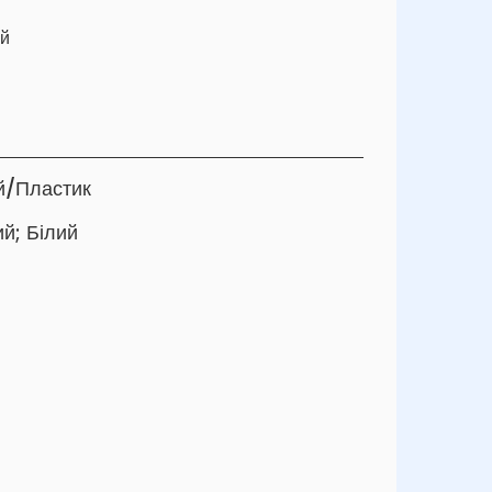
й
й/Пластик
ий; Білий