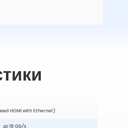
стики
peed HDMI with Ethernet)
до 18 Gb/s