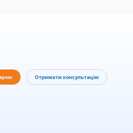
нером
Отримати консультацію