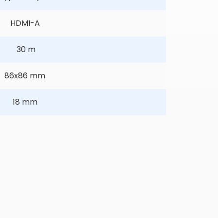
HDMI-A
 30 m
86x86 mm
18 mm