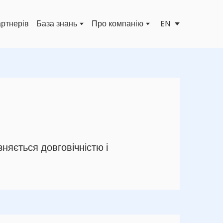
EN
артнерів
База знань
Про компанію
зняється довговічністю і