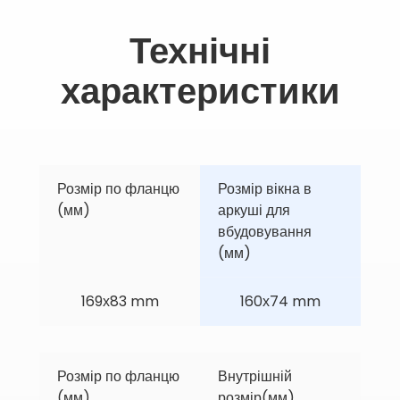
Технічні
характеристики
Розмір по фланцю 
Розмір вікна в 
(мм)
аркуші для 
вбудовування 
(мм)
169х83 mm
160х74 mm
Розмір по фланцю 
Внутрішній 
(мм)
розмір(мм)