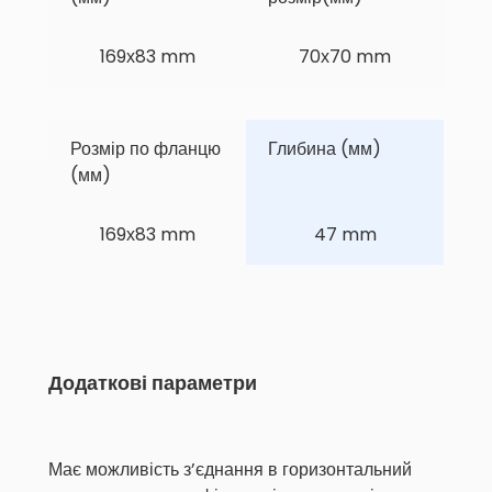
169х83 mm
70х70 mm
Розмір по фланцю 
Глибина (мм)
(мм)
169х83 mm
47 mm
Додаткові параметри
Має можливість з’єднання в горизонтальний