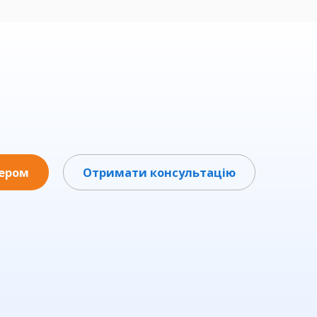
нером
Отримати консультацію