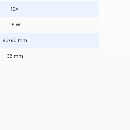
10A
1,5 W
86x86 mm
38 mm