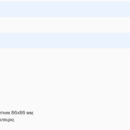
етник 86х86 мм;
оляцію;