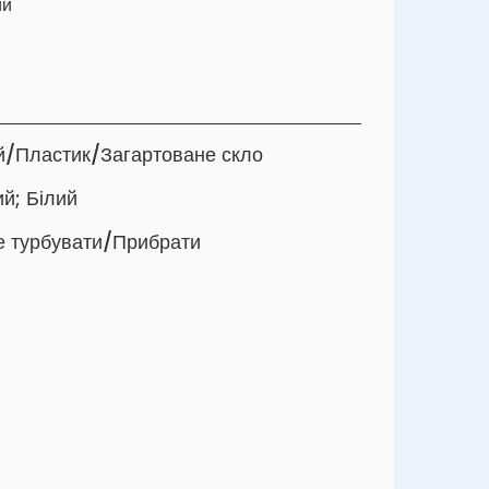
ий
й/Пластик/Загартоване скло
ий; Білий
Не турбувати/Прибрати