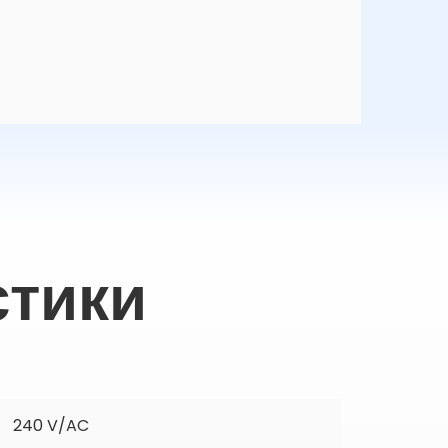
стики
240 V/AC