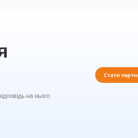
я
Стати парт
ідповідь на нього