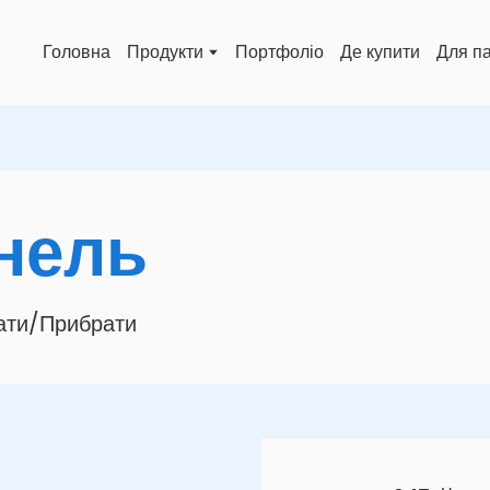
Головна
Продукти
Портфоліо
Де купити
Для п
нель
вати/Прибрати