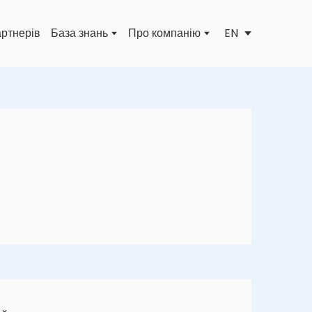
EN
артнерів
База знань
Про компанію