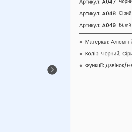
Артикул: A047
Чорн
Артикул: A048
Сірий
Артикул: A049
Білий
●
Матеріал: Алюміні
●
Колір: Чорний; Сір
●
Функції: Дзвінок/